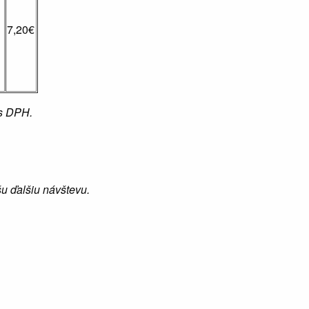
7,20€
 s DPH.
u ďalšiu návštevu.