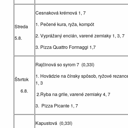
Cesnaková krémová 1, 7
1. Pečené kura, ryža, kompót
Streda
2. Vyprážaný encián, varené zemiaky 1, 3, 7
5.8.
3. Pizza Quattro Formaggi 1,7
Rajčinová so syrom 7 (0,33l)
1. Hovädzie na čínsky spôsob, ryžové rezanc
Štvrtok
1, 3
6.8.
2.Ryba na grile, varené zemiaky 4, 7
3. Pizza Picante 1, 7
Kapustová (0,33l)