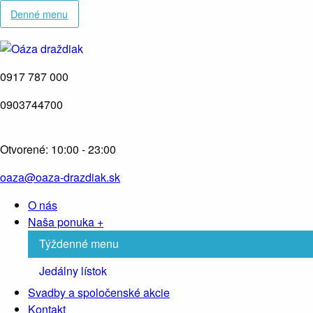
Denné menu
0917 787 000
0903744700
Otvorené: 10:00 - 23:00
oaza@oaza-drazdiak.sk
O nás
Naša ponuka
+
Týždenné menu
Jedálny lístok
Svadby a spoločenské akcie
Kontakt