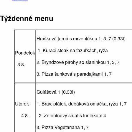
Týždenné menu
Hrášková jarná s mrveničkou 1, 3, 7 (0,33l)
1. Kurací steak na fazuľkách, ryža
Pondelok
2. Bryndzové pirohy so slaninkou 1, 3, 7
3.8.
3. Pizza šunková s paradajkami 1, 7
Gulášová 1 (0.33l)
Utorok
1. Brav. plátok, dubáková omáčka, ryža 1, 7
4.8.
2. Zeleninový šalát s tuniakom 4
3. Pizza Vegetariana 1, 7